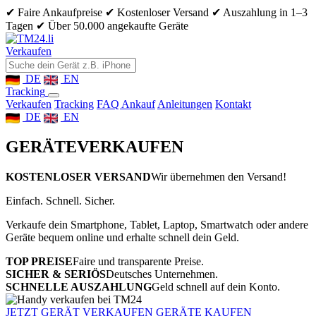
✔ Faire Ankaufpreise
✔ Kostenloser Versand
✔ Auszahlung in 1–3
Tagen
✔ Über 50.000 angekaufte Geräte
Verkaufen
DE
EN
Tracking
Verkaufen
Tracking
FAQ Ankauf
Anleitungen
Kontakt
DE
EN
GERÄTE
VERKAUFEN
KOSTENLOSER VERSAND
Wir übernehmen den Versand!
Einfach. Schnell. Sicher.
Verkaufe dein Smartphone, Tablet, Laptop, Smartwatch oder andere
Geräte bequem online und erhalte schnell dein Geld.
TOP PREISE
Faire und transparente Preise.
SICHER & SERIÖS
Deutsches Unternehmen.
SCHNELLE AUSZAHLUNG
Geld schnell auf dein Konto.
JETZT GERÄT VERKAUFEN
GERÄTE KAUFEN