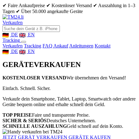
✔ Faire Ankaufpreise
✔ Kostenloser Versand
✔ Auszahlung in 1–3
Tagen
✔ Über 50.000 angekaufte Geräte
Verkaufen
DE
EN
Tracking
Verkaufen
Tracking
FAQ Ankauf
Anleitungen
Kontakt
DE
EN
GERÄTE
VERKAUFEN
KOSTENLOSER VERSAND
Wir übernehmen den Versand!
Einfach. Schnell. Sicher.
Verkaufe dein Smartphone, Tablet, Laptop, Smartwatch oder andere
Geräte bequem online und erhalte schnell dein Geld.
TOP PREISE
Faire und transparente Preise.
SICHER & SERIÖS
Deutsches Unternehmen.
SCHNELLE AUSZAHLUNG
Geld schnell auf dein Konto.
JETZT GERÄT VERKAUFEN
GERÄTE KAUFEN