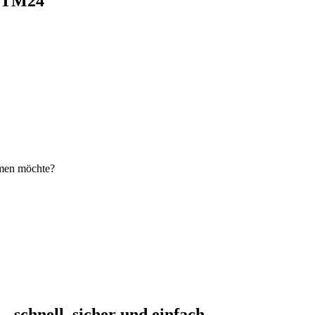
i TM24
hmen möchte?
schnell, sicher und einfach