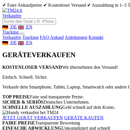
✔ Faire Ankaufpreise
✔ Kostenloser Versand
✔ Auszahlung in 1–3 
Verkaufen
DE
EN
Tracking
Verkaufen
Tracking
FAQ Ankauf
Anleitungen
Kontakt
DE
EN
GERÄTE
VERKAUFEN
KOSTENLOSER VERSAND
Wir übernehmen den Versand!
Einfach. Schnell. Sicher.
Verkaufe dein Smartphone, Tablet, Laptop, Smartwatch oder andere G
TOP PREISE
Faire und transparente Preise.
SICHER & SERIÖS
Deutsches Unternehmen.
SCHNELLE AUSZAHLUNG
Geld schnell auf dein Konto.
JETZT GERÄT VERKAUFEN
GERÄTE KAUFEN
FAIRE PREISE
Transparente Bewertung
EINFACHE ABWICKLUNG
Unkompliziert und schnell