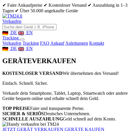
✔ Faire Ankaufpreise
✔ Kostenloser Versand
✔ Auszahlung in 1–3
Tagen
✔ Über 50.000 angekaufte Geräte
Verkaufen
DE
EN
Tracking
Verkaufen
Tracking
FAQ Ankauf
Anleitungen
Kontakt
DE
EN
GERÄTE
VERKAUFEN
KOSTENLOSER VERSAND
Wir übernehmen den Versand!
Einfach. Schnell. Sicher.
Verkaufe dein Smartphone, Tablet, Laptop, Smartwatch oder andere
Geräte bequem online und erhalte schnell dein Geld.
TOP PREISE
Faire und transparente Preise.
SICHER & SERIÖS
Deutsches Unternehmen.
SCHNELLE AUSZAHLUNG
Geld schnell auf dein Konto.
JETZT GERÄT VERKAUFEN
GERÄTE KAUFEN