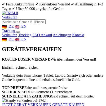
✔ Faire Ankaufpreise
✔ Kostenloser Versand
✔ Auszahlung in 1–3
Tagen
✔ Über 50.000 angekaufte Geräte
Verkaufen
DE
EN
Tracking
Verkaufen
Tracking
FAQ Ankauf
Anleitungen
Kontakt
DE
EN
GERÄTE
VERKAUFEN
KOSTENLOSER VERSAND
Wir übernehmen den Versand!
Einfach. Schnell. Sicher.
Verkaufe dein Smartphone, Tablet, Laptop, Smartwatch oder andere
Geräte bequem online und erhalte schnell dein Geld.
TOP PREISE
Faire und transparente Preise.
SICHER & SERIÖS
Deutsches Unternehmen.
SCHNELLE AUSZAHLUNG
Geld schnell auf dein Konto.
JETZT GERÄT VERKAUFEN
GERÄTE KAUFEN