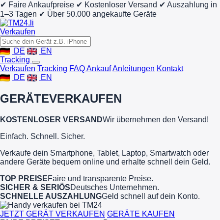
✔ Faire Ankaufpreise
✔ Kostenloser Versand
✔ Auszahlung in
1–3 Tagen
✔ Über 50.000 angekaufte Geräte
Verkaufen
DE
EN
Tracking
Verkaufen
Tracking
FAQ Ankauf
Anleitungen
Kontakt
DE
EN
GERÄTE
VERKAUFEN
KOSTENLOSER VERSAND
Wir übernehmen den Versand!
Einfach. Schnell. Sicher.
Verkaufe dein Smartphone, Tablet, Laptop, Smartwatch oder
andere Geräte bequem online und erhalte schnell dein Geld.
TOP PREISE
Faire und transparente Preise.
SICHER & SERIÖS
Deutsches Unternehmen.
SCHNELLE AUSZAHLUNG
Geld schnell auf dein Konto.
JETZT GERÄT VERKAUFEN
GERÄTE KAUFEN