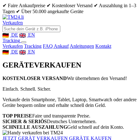
✔ Faire Ankaufpreise
✔ Kostenloser Versand
✔ Auszahlung in 1–3
Tagen
✔ Über 50.000 angekaufte Geräte
Verkaufen
DE
EN
Tracking
Verkaufen
Tracking
FAQ Ankauf
Anleitungen
Kontakt
DE
EN
GERÄTE
VERKAUFEN
KOSTENLOSER VERSAND
Wir übernehmen den Versand!
Einfach. Schnell. Sicher.
Verkaufe dein Smartphone, Tablet, Laptop, Smartwatch oder andere
Geräte bequem online und erhalte schnell dein Geld.
TOP PREISE
Faire und transparente Preise.
SICHER & SERIÖS
Deutsches Unternehmen.
SCHNELLE AUSZAHLUNG
Geld schnell auf dein Konto.
JETZT GERÄT VERKAUFEN
GERÄTE KAUFEN