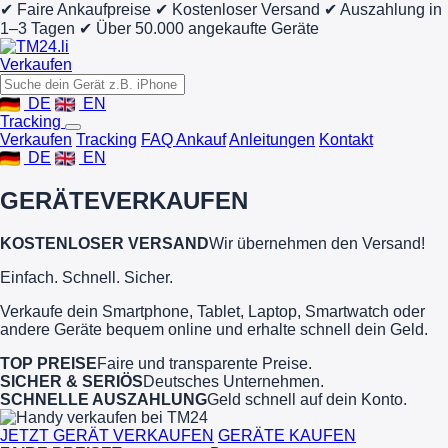
✔ Faire Ankaufpreise
✔ Kostenloser Versand
✔ Auszahlung in
1–3 Tagen
✔ Über 50.000 angekaufte Geräte
Verkaufen
DE
EN
Tracking
Verkaufen
Tracking
FAQ Ankauf
Anleitungen
Kontakt
DE
EN
GERÄTE
VERKAUFEN
KOSTENLOSER VERSAND
Wir übernehmen den Versand!
Einfach. Schnell. Sicher.
Verkaufe dein Smartphone, Tablet, Laptop, Smartwatch oder
andere Geräte bequem online und erhalte schnell dein Geld.
TOP PREISE
Faire und transparente Preise.
SICHER & SERIÖS
Deutsches Unternehmen.
SCHNELLE AUSZAHLUNG
Geld schnell auf dein Konto.
JETZT GERÄT VERKAUFEN
GERÄTE KAUFEN