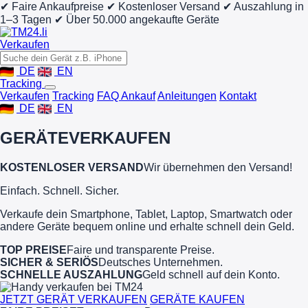
✔ Faire Ankaufpreise
✔ Kostenloser Versand
✔ Auszahlung in
1–3 Tagen
✔ Über 50.000 angekaufte Geräte
Verkaufen
DE
EN
Tracking
Verkaufen
Tracking
FAQ Ankauf
Anleitungen
Kontakt
DE
EN
GERÄTE
VERKAUFEN
KOSTENLOSER VERSAND
Wir übernehmen den Versand!
Einfach. Schnell. Sicher.
Verkaufe dein Smartphone, Tablet, Laptop, Smartwatch oder
andere Geräte bequem online und erhalte schnell dein Geld.
TOP PREISE
Faire und transparente Preise.
SICHER & SERIÖS
Deutsches Unternehmen.
SCHNELLE AUSZAHLUNG
Geld schnell auf dein Konto.
JETZT GERÄT VERKAUFEN
GERÄTE KAUFEN